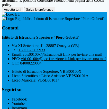
disabilitati. È possibile consultare l'elenco nella pagina della cookie
policy.
Accetta tutti
Salva le preferenze
Istituto di Istruzione Superiore "Piero Gobetti"
Contatti
Istituto di Istruzione Superiore "Piero Gobetti"
Via XI Settembre, 11 -28887 Omegna (VB)
Tel:
+39 0323 62 933
Email:
vbis00100x@istruzione.it
Link per inviare una mail
PEC:
vbis00100x@pec.istruzione.it
Link per inviare una mail
C.F.: 84008220034
Istituto di Istruzione Superiore: VBIS00100X
Liceo Scientifico e Liceo Artistico: VBPS00101A
Liceo Musicale: VBSL001017
Seguici su
Facebook
Youtube
Instagram