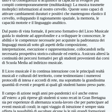
tatto e di conseguenza si acquisisce la capacità di svolgere più
compiti contemporaneamente (multitasking): La musica trasmette
molteplici informazioni al nostro cervello. Queste sono capaci di
attivare cambiamenti duraturi e positivi che mantengono elastico il
cervello, sviluppando il ragionamento spaziale, la memoria, le
capacità motorie e il linguaggio analitico.
Dal punto di vista formale, il percorso formativo del Liceo Musicale
guida lo studente ad approfondire e a sviluppare le conoscenze, le
abilità e le competenze necessarie per acquisire la padronanza dei
linguaggi musicali sotto gli aspetti della composizione,
interpretazione, esecuzione e rappresentazione, collocandoli nella
necessaria prospettiva storico-culturale ed estetica. Assicura altresì la
continuità dei percorsi formativi per gli studenti provenienti dai corsi
di Scuola Media ad indirizzo musicale.
Il Liceo musicale è in continua interazione con le principali realtà
musicali e culturali del territorio, come testimoniano i numerosi
protocolli di intesa e accordi di rete, ma soprattutto la grandissima
quantità di eventi e progetti ai quali gli studenti hanno preso parte.
Il campo di azione negli anni pre-pandemici si è anche esteso
all’estero: a più riprese gli studenti si sono recati in Gran Bretagna
sia per esperienze di alternanza scuola-lavoro che per partecipare ad
eventi musicali corali; in ogni viaggio di istruzione è sempre stata
offerta la possibilità di ascoltare alcune la le più grandi formazioni