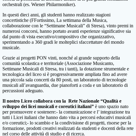
orchestrali (es. Wiener Philarmoniker).
In questi dieci anni, gli studenti hanno realizzato stagioni
concertistiche (FFortissimo, La settimana della Musica,
collaborazione con le “Settimane Musicali” di Stresa), vinto premi in
numerosi concorsi, hanno portato avanti esperienze significative sia
dal punto di vista esecutivo/compositivo che organizzativo,
sperimentando a 360 gradi le molteplici sfaccettature del mondo
musicale.
Grazie ai progetti PON vinti, nonché al grande supporto della
comunità scolastica e territoriale (Associazione Musicanto,
Settimane Musicali di Stresa, tra i tanti), la dotazione strumentale e
tecnologica del liceo si è progressivamente ampliata fino ad avere
una piccola sala concerti da 80 posti, un laboratorio di tecnologie
musicali all’avanguardia, due pianoforti a coda e un laboratorio di
percussioni adeguato.
Il nostro Liceo collabora con la Rete Nazionale “Qualità e
sviluppo dei licei musicali e coreutici italiani”
è uno spazio nato
per promuovere e sostenere:- la comunicazione e l’ integrazione tra
tutti i Licei italiani che hanno dato vita a percorsi educativi musicali
e/o coreutici;- lo scambio e la condivisione di progetti, risorse per la
formazione, prodotti creativi realizzati da studenti e docenti della rete
nel corso delle attività di studio e di ricerca.