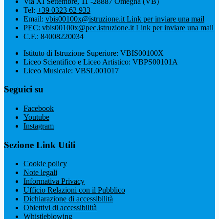
Via XI Settembre, 11 -28887 Omegna (VB)
Tel:
+39 0323 62 933
Email:
vbis00100x@istruzione.it
Link per inviare una mail
PEC:
vbis00100x@pec.istruzione.it
Link per inviare una mail
C.F.: 84008220034
Istituto di Istruzione Superiore: VBIS00100X
Liceo Scientifico e Liceo Artistico: VBPS00101A
Liceo Musicale: VBSL001017
Seguici su
Facebook
Youtube
Instagram
Sezione Link Utili
Cookie policy
Note legali
Informativa Privacy
Ufficio Relazioni con il Pubblico
Dichiarazione di accessibilità
Obiettivi di accessibilità
Whistleblowing