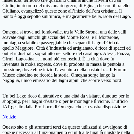
misteriosa; territorio che qualcuno chiama anche Riviera di San
Giulio, in ricordo del missionario greco, di Egina, che con il fratello
Giuliano, evangelizzò queste zone all’inizio dell’era cristiana. Il
Santo è oggi sepolto sull’unica, e magicamente bella, isola del Lago.
Omegna si trova nel fondovalle, tra la Valle Strona, una delle valli
scavate dagli antichi ghiacciai del Monte Rosa, e il Mottarone,
montagna sciabile e passeggiabile che separa il Lago d’Orta da
quello Maggiore. Città d’industria ed artigianato, è ricca di spacci ed
outlet industriali, soprattutto nel settore del casalingo. Alessi, Piazza,
Girmi, Lagostina… i nomi più conosciuti. È la città dove fu
inventata la moka express, dove fu prodotta in massa la pentola a
pressione, dove ebbe inizio l’avventura della pastaiola… Il Forum
Museo cittadino ne ricorda la storia. Omegna sorge lungo la
Nigoglia, unico emissario del laghi alpini che scorre verso nord!
Un bel Lago ricco di attrattive e una città da visitare, dunque: per lo
shopping, per i bagni d’estate o per le montagne lì vicine. L’ufficio
IAT gestito dalla Pro Loco di Omegna che è a vostra disposizione.
Notizie
Questo sito o gli strumenti terzi da questo utilizzati si avvalgono di
cookie necessari al funzionamento ed utili alle finalità illustrate nella