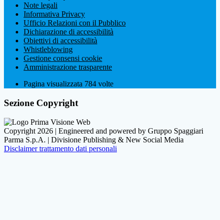
Note legali
Informativa Privacy
Ufficio Relazioni con il Pubblico
Dichiarazione di accessibilità
Obiettivi di accessibilità
Whistleblowing
Gestione consensi cookie
Amministrazione trasparente
Pagina visualizzata
784
volte
Sezione Copyright
Copyright 2026 | Engineered and powered by Gruppo Spaggiari
Parma S.p.A. | Divisione Publishing & New Social Media
Disclaimer trattamento dati personali