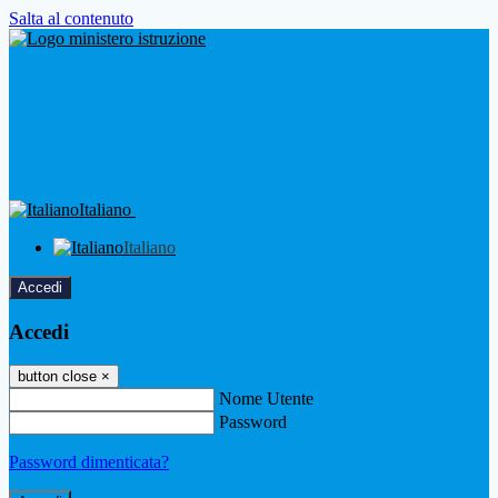
Salta al contenuto
Italiano
Italiano
Accedi
Accedi
button close
×
Nome Utente
Password
Password dimenticata?