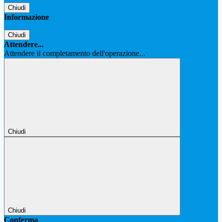
Chiudi
Informazione
Chiudi
Attendere...
Attendere il completamento dell'operazione...
Chiudi
Chiudi
Conferma