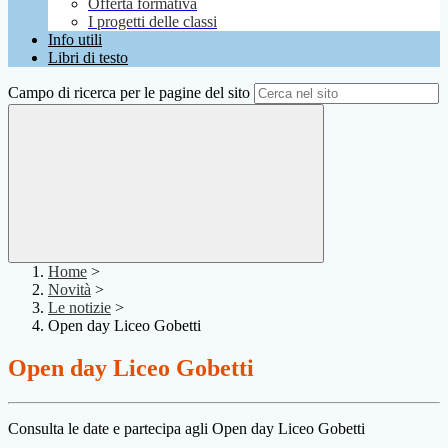
Offerta formativa
I progetti delle classi
Info utili
Libri di testo
Campo di ricerca per le pagine del sito
Home
>
Novità
>
Le notizie
>
Open day Liceo Gobetti
Open day Liceo Gobetti
Consulta le date e partecipa agli Open day Liceo Gobetti