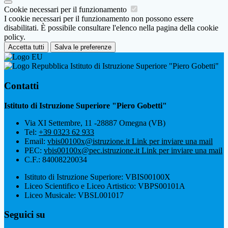
Cookie necessari per il funzionamento
I cookie necessari per il funzionamento non possono essere
disabilitati. È possibile consultare l'elenco nella pagina della cookie
policy.
Accetta tutti
Salva le preferenze
Istituto di Istruzione Superiore "Piero Gobetti"
Contatti
Istituto di Istruzione Superiore "Piero Gobetti"
Via XI Settembre, 11 -28887 Omegna (VB)
Tel:
+39 0323 62 933
Email:
vbis00100x@istruzione.it
Link per inviare una mail
PEC:
vbis00100x@pec.istruzione.it
Link per inviare una mail
C.F.: 84008220034
Istituto di Istruzione Superiore: VBIS00100X
Liceo Scientifico e Liceo Artistico: VBPS00101A
Liceo Musicale: VBSL001017
Seguici su