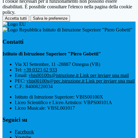
I cookie necessari per il funzionamento non possono essere
disabilitati. È possibile consultare l'elenco nella pagina della cookie
policy.
Accetta tutti
Salva le preferenze
Istituto di Istruzione Superiore "Piero Gobetti"
Contatti
Istituto di Istruzione Superiore "Piero Gobetti"
Via XI Settembre, 11 -28887 Omegna (VB)
Tel:
+39 0323 62 933
Email:
vbis00100x@istruzione.it
Link per inviare una mail
PEC:
vbis00100x@pec.istruzione.it
Link per inviare una mail
C.F.: 84008220034
Istituto di Istruzione Superiore: VBIS00100X
Liceo Scientifico e Liceo Artistico: VBPS00101A
Liceo Musicale: VBSL001017
Seguici su
Facebook
Youtube