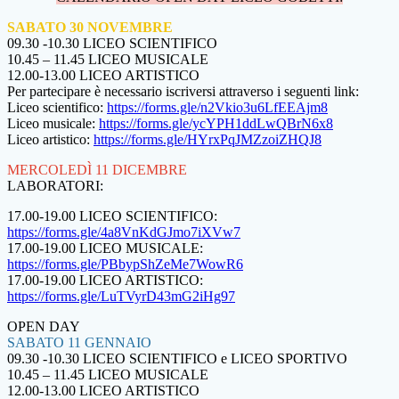
SABATO 30 NOVEMBRE
09.30 -10.30 LICEO SCIENTIFICO
10.45 – 11.45 LICEO MUSICALE
12.00-13.00 LICEO ARTISTICO
Per partecipare è necessario iscriversi attraverso i seguenti link:
Liceo scientifico:
https://forms.gle/n2Vkio3u6LfEEAjm8
Liceo musicale:
https://forms.gle/ycYPH1ddLwQBrN6x8
Liceo artistico:
https://forms.gle/HYrxPqJMZzoiZHQJ8
MERCOLEDÌ 11 DICEMBRE
LABORATORI:
17.00-19.00 LICEO SCIENTIFICO:
https://forms.gle/4a8VnKdGJmo7iXVw7
17.00-19.00 LICEO MUSICALE:
https://forms.gle/PBbypShZeMe7WowR6
17.00-19.00 LICEO ARTISTICO:
https://forms.gle/LuTVyrD43mG2iHg97
OPEN DAY
SABATO 11 GENNAIO
09.30 -10.30 LICEO SCIENTIFICO e LICEO SPORTIVO
10.45 – 11.45 LICEO MUSICALE
12.00-13.00 LICEO ARTISTICO