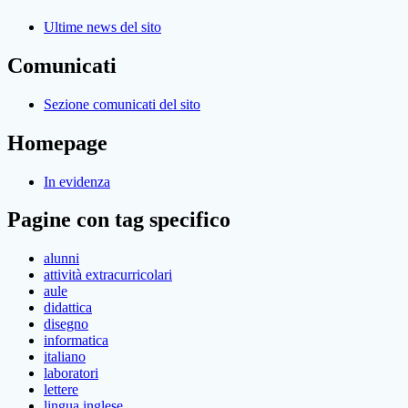
Ultime news del sito
Comunicati
Sezione comunicati del sito
Homepage
In evidenza
Pagine con tag specifico
alunni
attività extracurricolari
aule
didattica
disegno
informatica
italiano
laboratori
lettere
lingua inglese