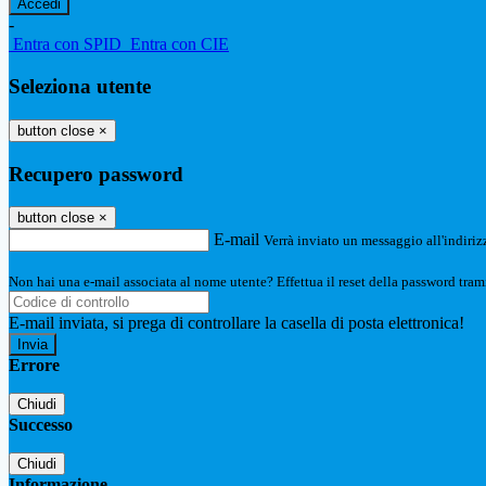
-
Entra con SPID
Entra con CIE
Seleziona utente
button close
×
Recupero password
button close
×
E-mail
Verrà inviato un messaggio all'indirizz
Non hai una e-mail associata al nome utente? Effettua il reset della password tram
E-mail inviata, si prega di controllare la casella di posta elettronica!
Errore
Chiudi
Successo
Chiudi
Informazione