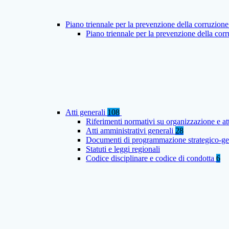
Piano triennale per la prevenzione della corruzione
Piano triennale per la prevenzione della co
Atti generali
108
Riferimenti normativi su organizzazione e at
Atti amministrativi generali
28
Documenti di programmazione strategico-ge
Statuti e leggi regionali
Codice disciplinare e codice di condotta
6