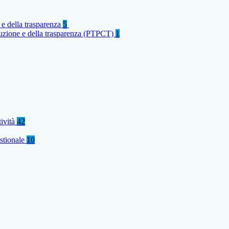
 e della trasparenza
5
rruzione e della trasparenza (PTPCT)
1
tività
42
stionale
10