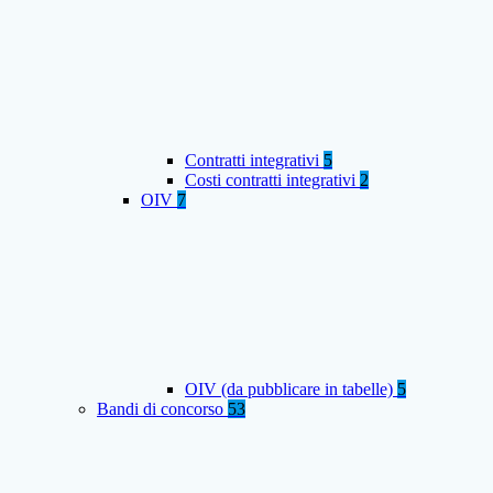
Contratti integrativi
5
Costi contratti integrativi
2
OIV
7
OIV (da pubblicare in tabelle)
5
Bandi di concorso
53