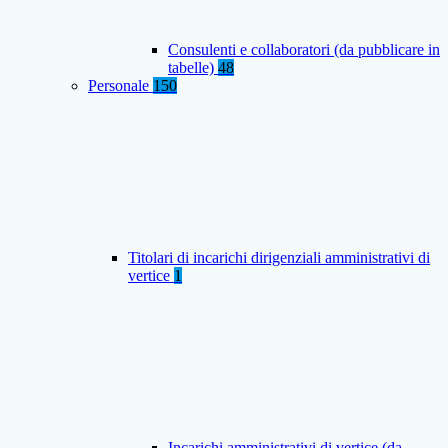
Consulenti e collaboratori (da pubblicare in
tabelle)
48
Personale
150
Titolari di incarichi dirigenziali amministrativi di
vertice
1
Incarichi amministrativi di vertice (da