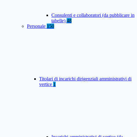
Consulenti e collaboratori (da pubblicare in
tabelle)
48
Personale
150
Titolari di incarichi dirigenziali amministrativi di
vertice
1
Incarichi amministrativi di vertice (da