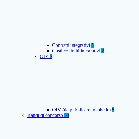
Contratti integrativi
5
Costi contratti integrativi
2
OIV
7
OIV (da pubblicare in tabelle)
5
Bandi di concorso
53