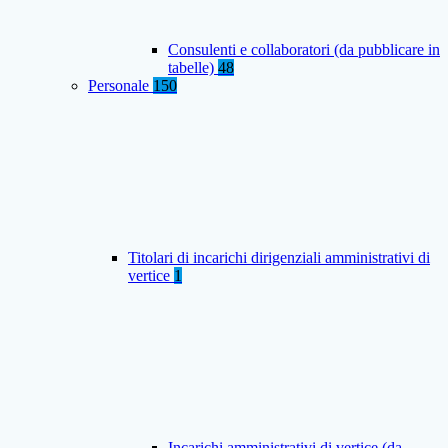
Consulenti e collaboratori (da pubblicare in
tabelle)
48
Personale
150
Titolari di incarichi dirigenziali amministrativi di
vertice
1
Incarichi amministrativi di vertice (da