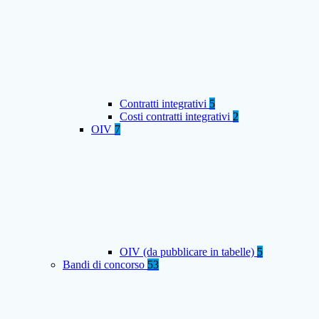
Contratti integrativi
5
Costi contratti integrativi
2
OIV
7
OIV (da pubblicare in tabelle)
5
Bandi di concorso
53