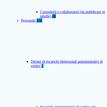
Consulenti e collaboratori (da pubblicare in
tabelle)
48
Personale
150
Titolari di incarichi dirigenziali amministrativi di
vertice
1
Incarichi amministrativi di vertice (da