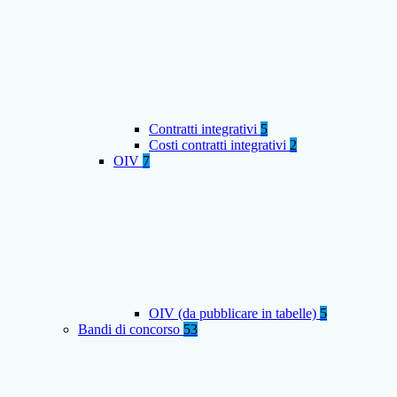
Contratti integrativi
5
Costi contratti integrativi
2
OIV
7
OIV (da pubblicare in tabelle)
5
Bandi di concorso
53