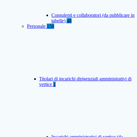
Consulenti e collaboratori (da pubblicare in
tabelle)
48
Personale
150
Titolari di incarichi dirigenziali amministrativi di
vertice
1
Incarichi amministrativi di vertice (da