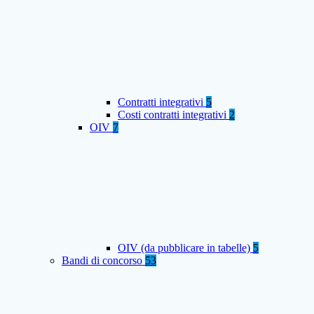
Contratti integrativi
5
Costi contratti integrativi
2
OIV
7
OIV (da pubblicare in tabelle)
5
Bandi di concorso
53