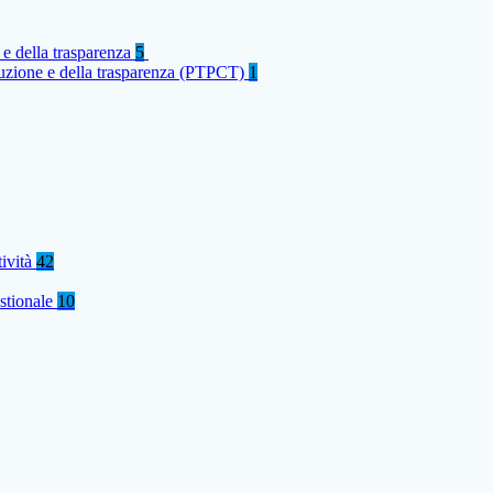
 e della trasparenza
5
rruzione e della trasparenza (PTPCT)
1
tività
42
stionale
10