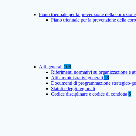
Piano triennale per la prevenzione della corruzione
Piano triennale per la prevenzione della co
Atti generali
108
Riferimenti normativi su organizzazione e at
Atti amministrativi generali
28
Documenti di programmazione strategico-ge
Statuti e leggi regionali
Codice disciplinare e codice di condotta
6