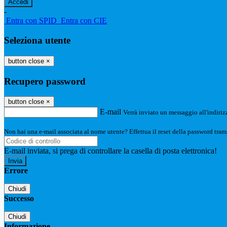
-
Entra con SPID
Entra con CIE
Seleziona utente
button close
×
Recupero password
button close
×
E-mail
Verrà inviato un messaggio all'indirizz
Non hai una e-mail associata al nome utente? Effettua il reset della password tram
E-mail inviata, si prega di controllare la casella di posta elettronica!
Errore
Chiudi
Successo
Chiudi
Informazione