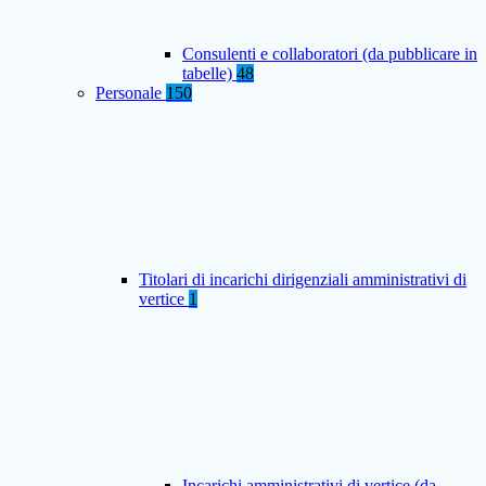
Consulenti e collaboratori (da pubblicare in
tabelle)
48
Personale
150
Titolari di incarichi dirigenziali amministrativi di
vertice
1
Incarichi amministrativi di vertice (da