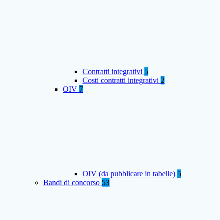
Contratti integrativi
5
Costi contratti integrativi
2
OIV
7
OIV (da pubblicare in tabelle)
5
Bandi di concorso
53