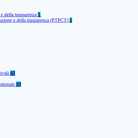
 e della trasparenza
5
rruzione e della trasparenza (PTPCT)
1
tività
42
stionale
10