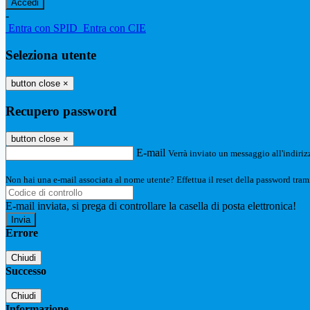
-
Entra con SPID
Entra con CIE
Seleziona utente
button close
×
Recupero password
button close
×
E-mail
Verrà inviato un messaggio all'indirizz
Non hai una e-mail associata al nome utente? Effettua il reset della password tram
E-mail inviata, si prega di controllare la casella di posta elettronica!
Errore
Chiudi
Successo
Chiudi
Informazione