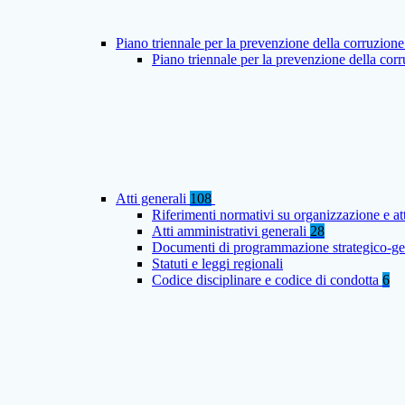
Piano triennale per la prevenzione della corruzione
Piano triennale per la prevenzione della co
Atti generali
108
Riferimenti normativi su organizzazione e at
Atti amministrativi generali
28
Documenti di programmazione strategico-ge
Statuti e leggi regionali
Codice disciplinare e codice di condotta
6