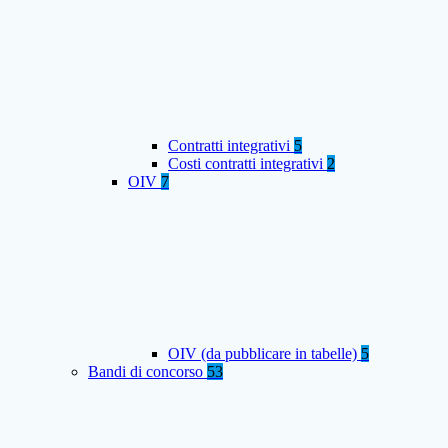
Contratti integrativi
5
Costi contratti integrativi
2
OIV
7
OIV (da pubblicare in tabelle)
5
Bandi di concorso
53