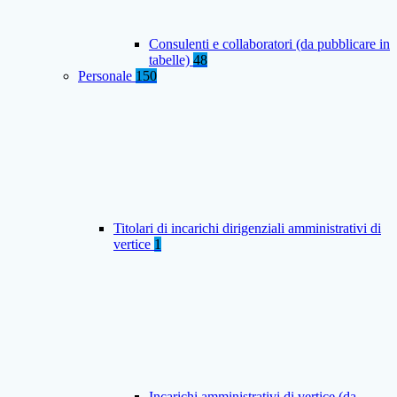
Consulenti e collaboratori (da pubblicare in
tabelle)
48
Personale
150
Titolari di incarichi dirigenziali amministrativi di
vertice
1
Incarichi amministrativi di vertice (da